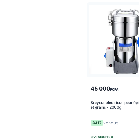
45 000
FCFA
Broyeur électrique pour épi
et grains - 2000g
vendus
3317
LIVRAISON
CG