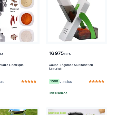
16 975
FA
FCFA
udre Électrique
Coupe-Légumes Multifonction
Sécurisé
us
vendus
1500
LIVRAISON
CG