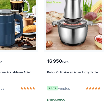
16 950
FA
FCFA
ique Portable en Acier
Robot Culinaire en Acier Inoxydable
dus
vendus
2952
LIVRAISON
CG