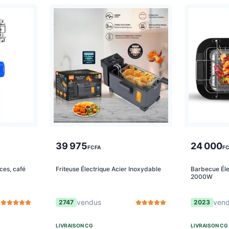
39 975
24 000
FCFA
FC
ces, café
Friteuse Électrique Acier Inoxydable
Barbecue Él
2000W
vendus
ven
2747
2023
LIVRAISON
CG
LIVRAISON
CG