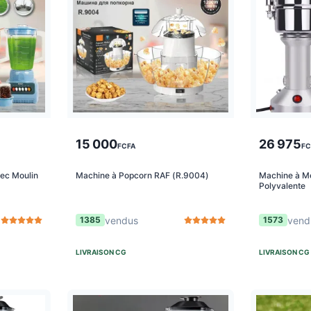
15 000
26 975
FCFA
FC
ec Moulin
Machine à Popcorn RAF (R.9004)
Machine à Mo
Polyvalente
vendus
vend
1385
1573
LIVRAISON
CG
LIVRAISON
CG