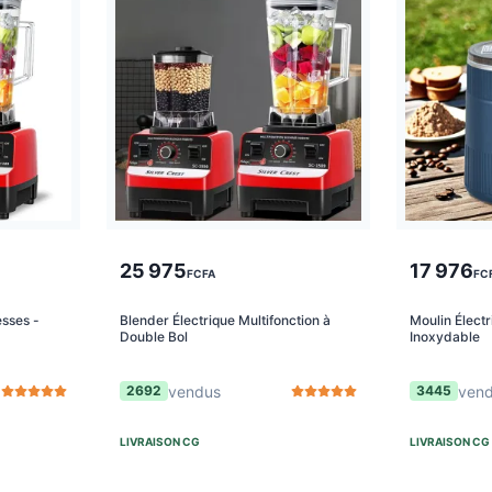
25 975
17 976
FCFA
FC
esses -
Blender Électrique Multifonction à
Moulin Électr
Double Bol
Inoxydable
vendus
ven
2692
3445
LIVRAISON
CG
LIVRAISON
CG