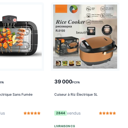
39 000
FA
FCFA
ectrique Sans Fumée
Cuiseur à Riz Électrique 5L
dus
vendus
2844
LIVRAISON
CG