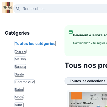
Catégories
Paiement a la livrais
Toutes les catégories
Commandez vite, reglez a
Cuisine
Maison
Tous nos pr
Beaute
Sante
Toutes les collections
Electronique
Bebe
Mode
Auto