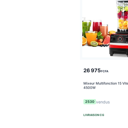
26 975
FCFA
Mixeur Multifonction 15 Vit
4500W
vendus
2530
LIVRAISON
CG