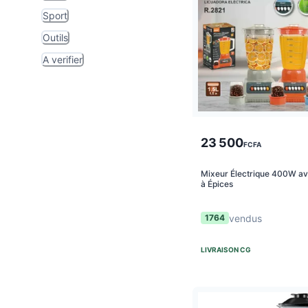
Sport
Outils
A verifier
23 500
FCFA
Mixeur Électrique 400W av
à Épices
vendus
1764
LIVRAISON
CG